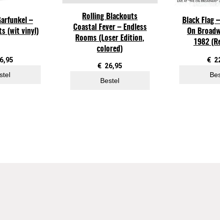
o
Rolling Blackouts
d
arfunkel –
Black Flag –
Coastal Fever – Endless
s (wit vinyl)
On Broadw
s
Rooms (Loser Edition,
1982 (Re
p
colored)
e
6,95
€
2
€
26,95
e
stel
Bes
Bestel
d
t
o
t
h
e
F
r
e
a
k
s