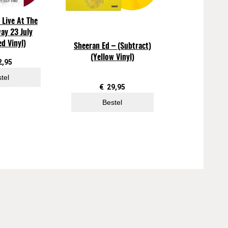
 Live At The
ay 23 July
d Vinyl)
Sheeran Ed – (Subtract)
(Yellow Vinyl)
2,95
tel
€
29,95
Bestel