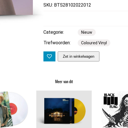
SKU: BTS28102022012
Categorie:
Nieuw
Trefwoorden:
Coloured Vinyl
K
Zet in winkelwagen
l
a
n
Meer van dit
g
s
t
o
f
–
G