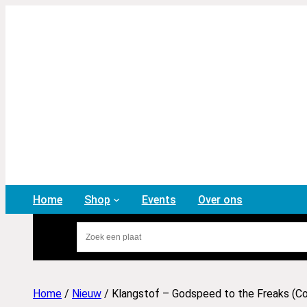
Home
Shop
Events
Over ons
Home
/
Nieuw
/ Klangstof – Godspeed to the Freaks (Co