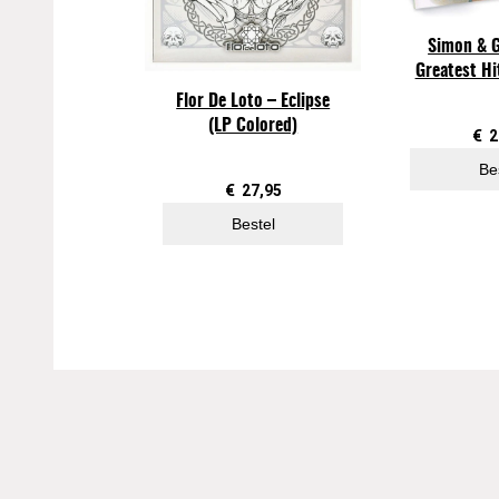
Simon & G
Greatest Hit
Flor De Loto – Eclipse
(LP Colored)
€
2
Be
€
27,95
Bestel