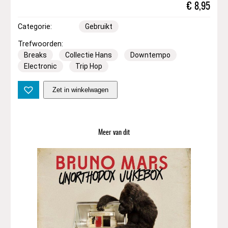
€
8,95
Categorie:
Gebruikt
Trefwoorden:
Breaks
Collectie Hans
Downtempo
Electronic
Trip Hop
L
Zet in winkelwagen
a
m
b
–
Meer van dit
B
L
i
n
e
(
1
2