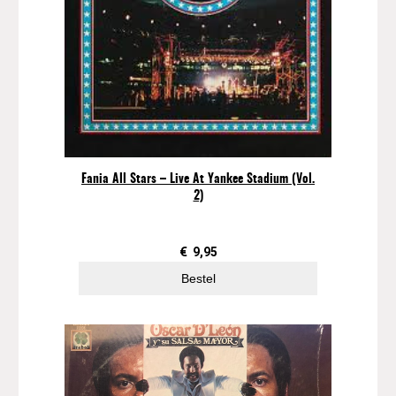
a
l
Fania All Stars – Live At Yankee Stadium (Vol.
2)
€
9,95
Bestel