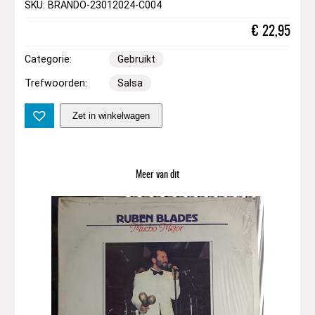
SKU: BRANDO-23012024-C004
€
22,95
Categorie:
Gebruikt
Trefwoorden:
Salsa
L
Zet in winkelwagen
e
b
r
o
Meer van dit
n
B
r
o
t
h
e
r
s