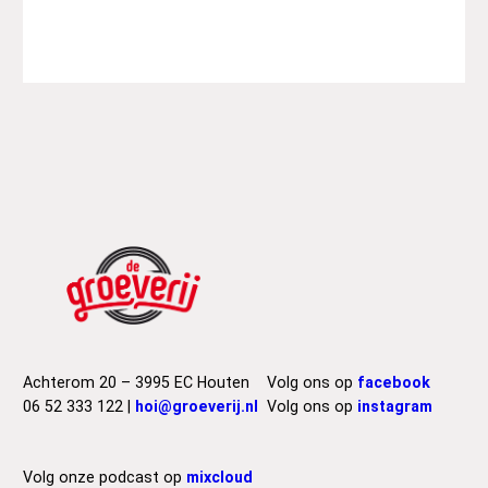
y
A
l
l
e
n
–
W
e
s
t
E
n
d
G
i
Achterom 20 – 3995 EC Houten
Volg ons op
facebook
r
06 52 333 122 |
hoi@groeverij.nl
Volg ons op
instagram
l
a
a
Volg onze podcast op
mixcloud
n