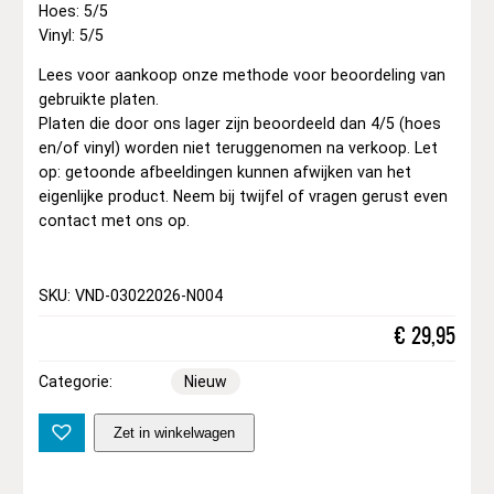
Hoes: 5/5
Vinyl: 5/5
Lees voor aankoop onze methode voor beoordeling van
gebruikte platen.
Platen die door ons lager zijn beoordeeld dan 4/5 (hoes
en/of vinyl) worden niet teruggenomen na verkoop. Let
op: getoonde afbeeldingen kunnen afwijken van het
eigenlijke product. Neem bij twijfel of vragen gerust even
contact met ons op.
SKU: VND-03022026-N004
€
29,95
Categorie:
Nieuw
L
Zet in winkelwagen
i
l