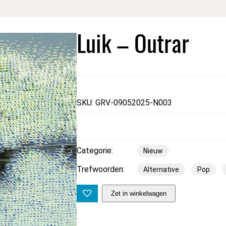
Luik – Outrar
SKU: GRV-09052025-N003
Categorie:
Nieuw
Trefwoorden:
Alternative
Pop
L
Zet in winkelwagen
u
i