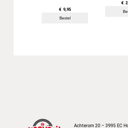
€
2
€
9,95
Be
Bestel
Achterom 20 – 3995 EC H