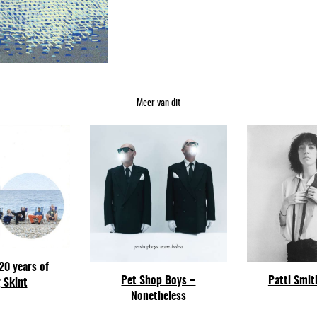
k
–
O
u
t
r
Meer van dit
a
r
a
a
n
t
a
l
20 years of
Pet Shop Boys –
Patti Smit
 Skint
Nonetheless