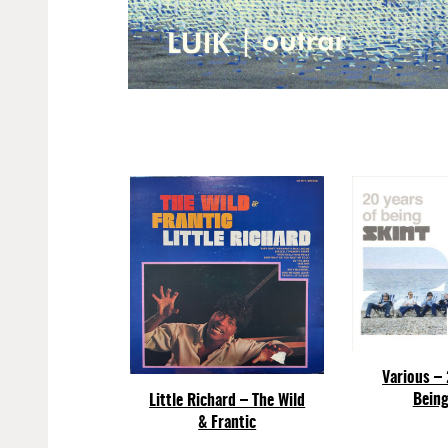
Various – 
Being
Little Richard – The Wild
& Frantic