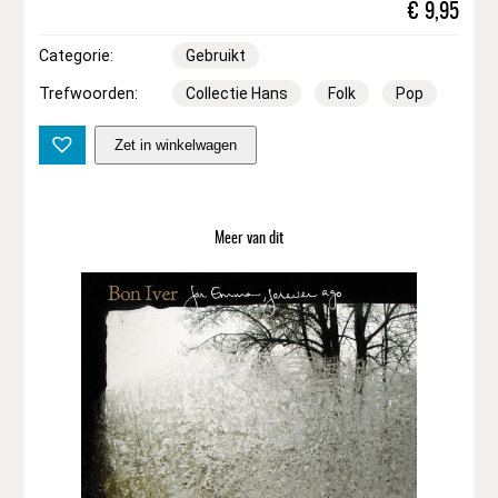
€
9,95
Categorie:
Gebruikt
Trefwoorden:
Collectie Hans
Folk
Pop
M
Zet in winkelwagen
a
g
n
a
Meer van dit
C
a
r
t
a
–
L
o
r
d