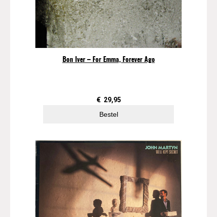
o
f
t
h
e
A
Bon Iver – For Emma, Forever Ago
g
e
s
a
€
29,95
a
Bestel
n
t
a
l