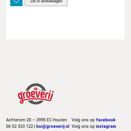
Zet in winkelwagen
a
l
k
m
u
s
,
S
t
e
p
h
e
n
–
G
r
o
Achterom 20 – 3995 EC Houten
Volg ons op
facebook
o
06 52 333 122 |
hoi@groeverij.nl
Volg ons op
instagram
v