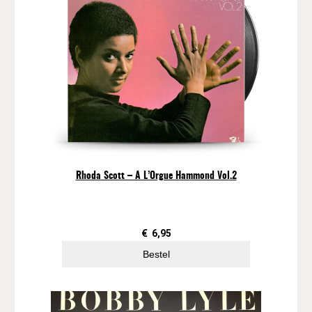
d
g
e
(
m
i
n
i
-
L
P
Rhoda Scott ‎– A L’Orgue Hammond Vol.2
)
a
a
n
€
6,95
t
Bestel
a
l