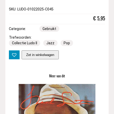
SKU: LUDO-01022025-C045
€
5,95
Categorie:
Gebruikt
Trefwoorden:
Collectie Ludo II
Jazz
Pop
M
Zet in winkelwagen
a
t
h
i
Meer van dit
l
d
e
S
a
n