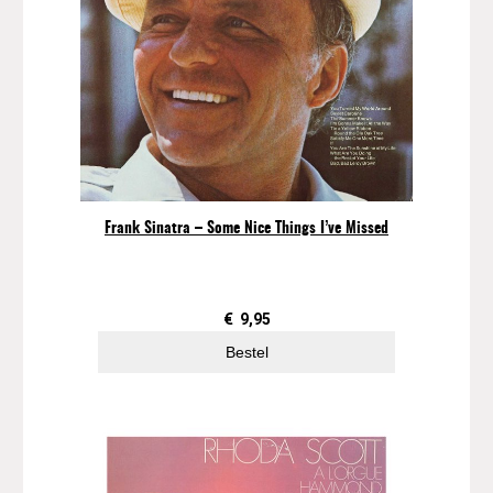
t
i
n
g
–
W
a
t
e
r
Frank Sinatra – Some Nice Things I’ve Missed
U
n
d
e
€
9,95
r
Bestel
t
h
e
B
r
i