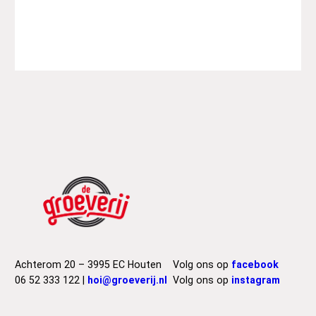
x
R
i
c
h
t
e
r
–
H
e
n
r
y
M
a
y
Achterom 20 – 3995 EC Houten
Volg ons op
facebook
L
06 52 333 122 |
hoi@groeverij.nl
Volg ons op
instagram
o
n
g