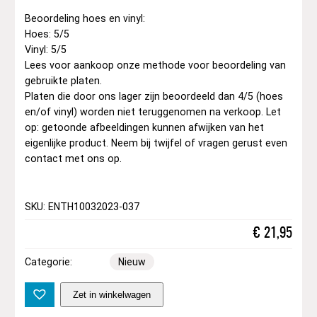
Beoordeling hoes en vinyl:
Hoes: 5/5
Vinyl: 5/5
Lees voor aankoop onze methode voor beoordeling van
gebruikte platen.
Platen die door ons lager zijn beoordeeld dan 4/5 (hoes
en/of vinyl) worden niet teruggenomen na verkoop. Let
op: getoonde afbeeldingen kunnen afwijken van het
eigenlijke product. Neem bij twijfel of vragen gerust even
contact met ons op.
SKU: ENTH10032023-037
€
21,95
Categorie:
Nieuw
M
Zet in winkelwagen
a