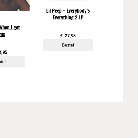
Lil Peep – Everybody’s
Everything 2 LP
When I get
me
€
27,95
Bestel
2,95
tel