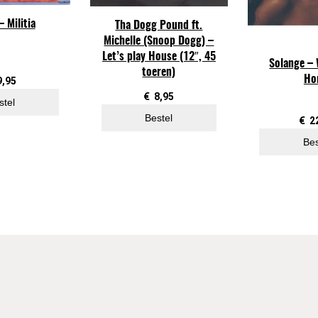
a
– Militia
Tha Dogg Pound ft.
M
Michelle (Snoop Dogg) –
u
Let’s play House (12″, 45
z
Solange – 
toeren)
i
Ho
9,95
€
8,95
k
stel
2
Bestel
€
2
L
Bes
P
a
a
n
t
a
l