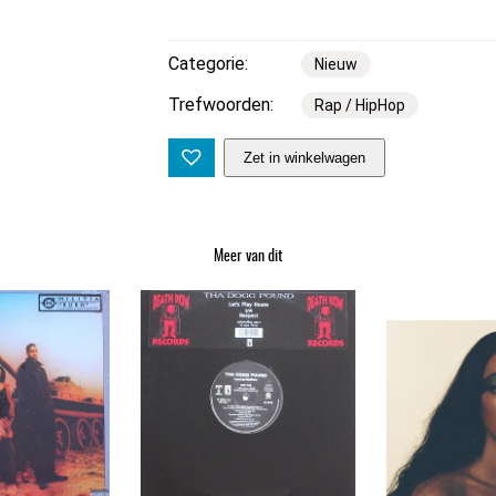
Categorie:
Nieuw
Trefwoorden:
Rap / HipHop
M
Zet in winkelwagen
o
b
b
Meer van dit
D
e
e
p
–
M
u
r
d