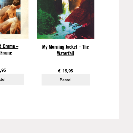
d Creme –
My Morning Jacket – The
 Frame
Waterfall
,95
€
19,95
tel
Bestel