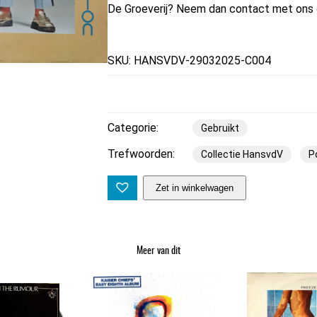
De Groeverij? Neem dan contact met ons 
SKU: HANSVDV-29032025-C004
Categorie:
Gebruikt
Trefwoorden:
Collectie HansvdV
P
M
Zet in winkelwagen
u
d
–
Meer van dit
U
s
e
Y