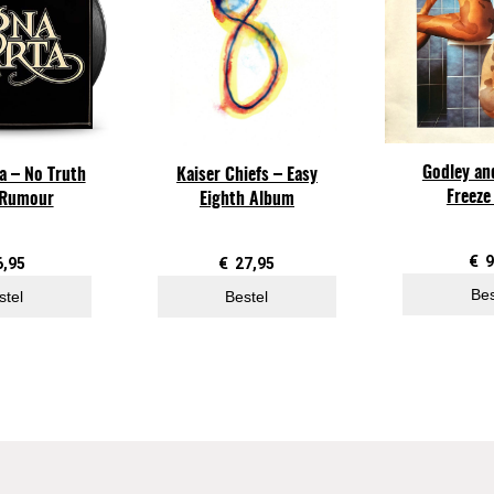
o
u
r
I
m
a
Godley an
a – No Truth
Kaiser Chiefs – Easy
g
Freeze
 Rumour
Eighth Album
i
n
a
€
9
6,95
€
27,95
t
Bes
stel
Bestel
i
o
n
a
a
n
t