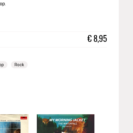
op.
€
8,95
op
Rock