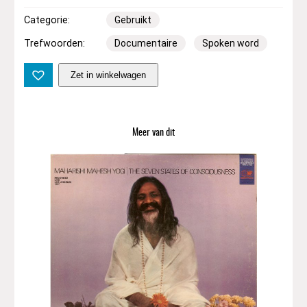
Categorie:
Gebruikt
Trefwoorden:
Documentaire
Spoken word
N
Zet in winkelwagen
o
A
r
t
Meer van dit
i
s
t
–
D
a
s
D
r
i
t