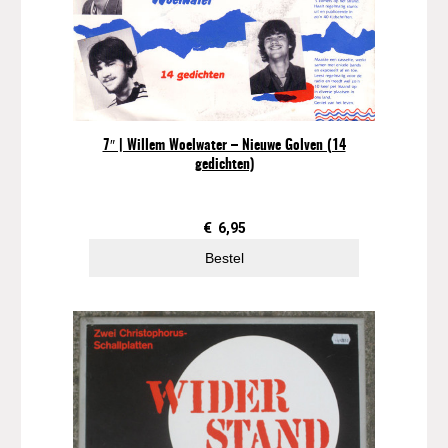
n
t
a
l
7″ | Willem Woelwater – Nieuwe Golven (14
gedichten)
€
6,95
Bestel