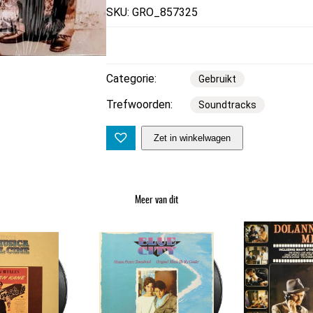
SKU: GRO_857325
Categorie:
Gebruikt
Trefwoorden:
Soundtracks
O
Zet in winkelwagen
r
i
g
Meer van dit
i
n
a
l
M
o
v