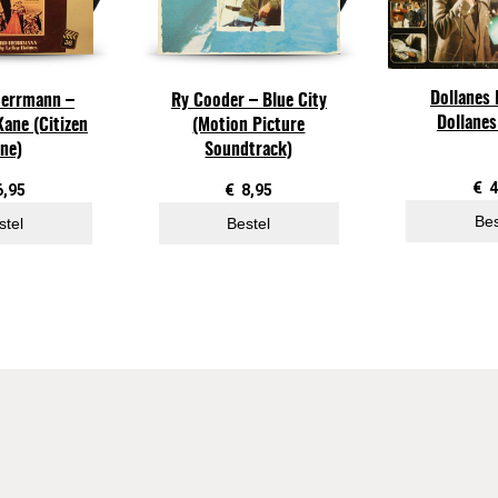
i
e
S
Dollanes 
errmann ‎–
Ry Cooder – Blue City
o
Dollanes
ane (Citizen
(Motion Picture
u
ne)
Soundtrack)
n
d
€
4
6,95
€
8,95
t
Bes
stel
Bestel
r
a
c
k
–
S
n
a
c
k