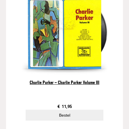
O
.
H
.
P
e
d
e
r
s
e
n
–
K
Charlie Parker – Charlie Parker Volume III
e
n
n
€
11,95
y
C
Bestel
l
a