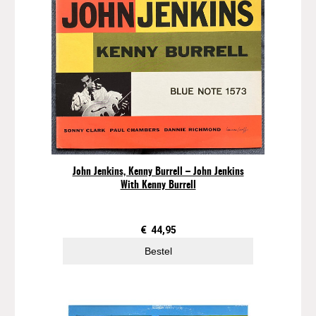
u
a
r
t
e
t
F
e
a
t
u
John Jenkins, Kenny Burrell – John Jenkins
r
With Kenny Burrell
i
n
g
€
44,95
N
Bestel
i
e
l
s