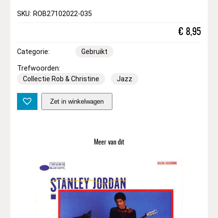
SKU: ROB27102022-035
€
8,95
Categorie:
Gebruikt
Trefwoorden:
Collectie Rob & Christine
Jazz
O
Zet in winkelwagen
s
c
a
r
Meer van dit
P
e
t
e
r
s
o