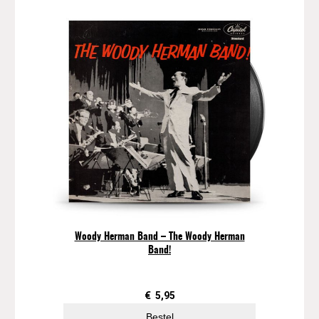
r
k
e
–
O
s
c
a
r
P
e
t
e
r
s
Woody Herman Band – The Woody Herman
o
Band!
n
–
S
€
5,95
t
Bestel