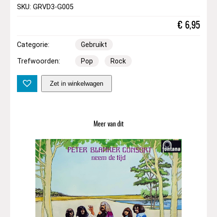
SKU: GRVD3-G005
€
6,95
Categorie:
Gebruikt
Trefwoorden:
Pop
Rock
P
Zet in winkelwagen
a
c
i
f
Meer van dit
i
c
G
a
s
a
n
d