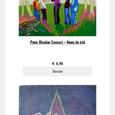
E
l
e
c
t
r
i
c
Peter Blanker Consort – Neem de tijd
–
A
r
e
€
6,95
Y
Bestel
o
u
R
e
a
d
y
a