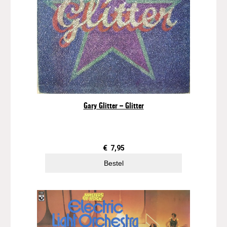
a
n
t
a
l
Gary Glitter – Glitter
€
7,95
Bestel