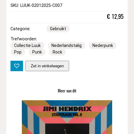
SKU: LUUK-02012025-C007
€
12,95
Categorie:
Gebruikt
Trefwoorden:
Collectie Luuk
Nederlandstalig
Nederpunk
Pop
Punk
Rock
P
Zet in winkelwagen
a
u
l
T
Meer van dit
o
r
n
a
d
o