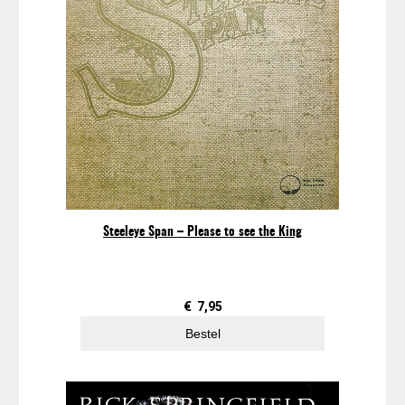
m
)
a
a
n
t
a
l
Steeleye Span – Please to see the King
€
7,95
Bestel