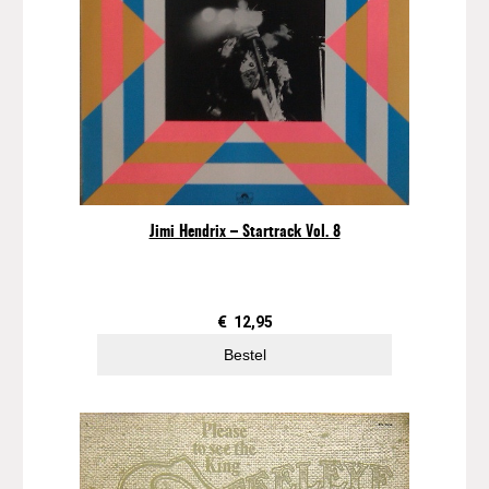
–
P
i
s
s
i
g
!
(
1
Jimi Hendrix – Startrack Vol. 8
2
"
M
i
€
12,95
n
Bestel
i
-
a
l
b
u