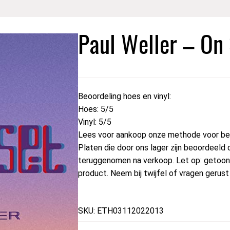
Paul Weller – On
Beoordeling hoes en vinyl:
Hoes: 5/5
Vinyl: 5/5
Lees voor aankoop onze methode voor beo
Platen die door ons lager zijn beoordeeld 
teruggenomen na verkoop. Let op: getoond
product. Neem bij twijfel of vragen gerus
SKU: ETH03112022013