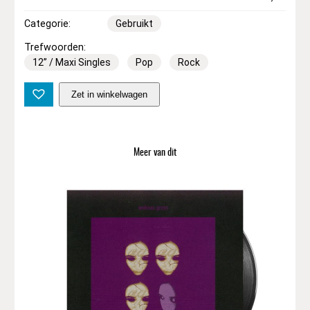
Categorie:
Gebruikt
Trefwoorden:
12” / Maxi Singles
Pop
Rock
P
Zet in winkelwagen
e
t
e
r
Meer van dit
C
e
t
e
r
a
–
O
n
e