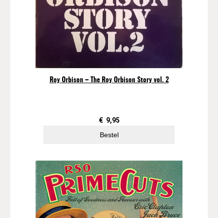
g
l
e
)
a
a
n
t
Roy Orbison – The Roy Orbison Story vol. 2
a
l
€
9,95
Bestel