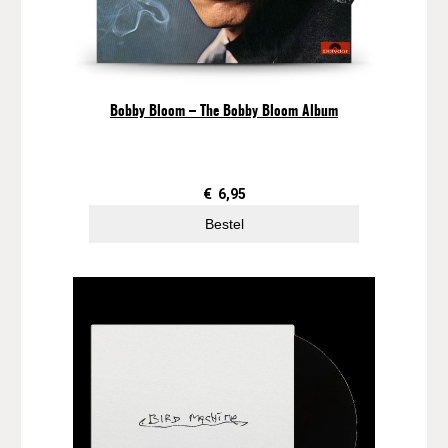
n
t
a
l
Bobby Bloom – The Bobby Bloom Album
€
6,95
Bestel