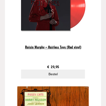
Roisin Murphy – Hairless Toys (Red vinyl)
€
29,95
Bestel