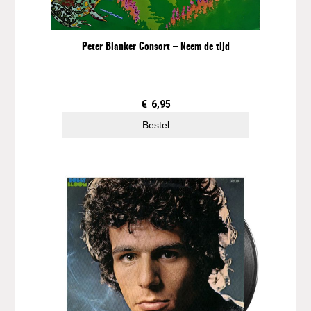
i
t
–
Peter Blanker Consort – Neem de tijd
J
i
n
g
€
6,95
l
Bestel
e
J
a
n
g
l
e
M
a
n
a
a