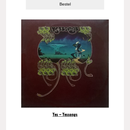
Bestel
a
a
n
t
a
l
Yes – Yessongs