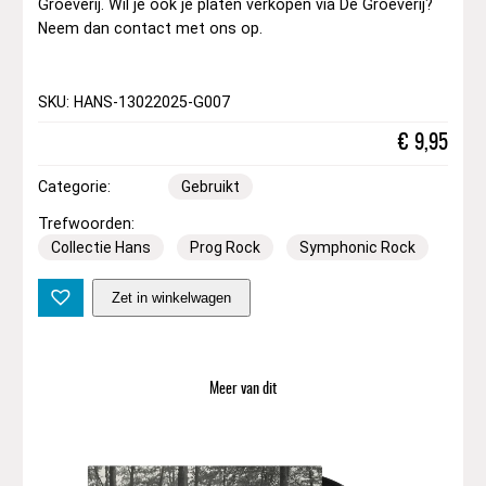
Groeverij. Wil je ook je platen verkopen via De Groeverij?
Neem dan contact met ons op.
SKU: HANS-13022025-G007
€
9,95
Categorie:
Gebruikt
Trefwoorden:
Collectie Hans
Prog Rock
Symphonic Rock
R
Zet in winkelwagen
i
c
k
W
Meer van dit
a
k
e
m