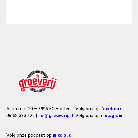
a
l
S
o
n
s
–
H
o
l
l
o
w
B
o
n
Achterom 20 – 3995 EC Houten
Volg ons op
facebook
e
06 52 333 122 |
hoi@groeverij.nl
Volg ons op
instagram
s
a
a
Volg onze podcast op
mixcloud
n