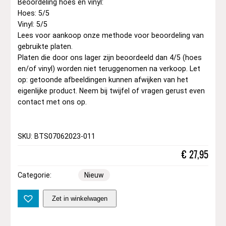
Beoordeling hoes en vinyl:
Hoes: 5/5
Vinyl: 5/5
Lees voor aankoop onze methode voor beoordeling van
gebruikte platen.
Platen die door ons lager zijn beoordeeld dan 4/5 (hoes
en/of vinyl) worden niet teruggenomen na verkoop. Let
op: getoonde afbeeldingen kunnen afwijken van het
eigenlijke product. Neem bij twijfel of vragen gerust even
contact met ons op.
SKU: BTS07062023-011
€
27,95
Categorie:
Nieuw
R
Zet in winkelwagen
i
v