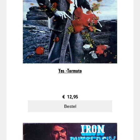
a
l
Yes -Tormato
€
12,95
Bestel