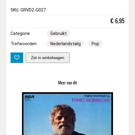
SKU: GRVD2-G027
€
6,95
Categorie:
Gebruikt
Trefwoorden:
Nederlandstalig
Pop
R
Zet in winkelwagen
o
b
d
e
Meer van dit
N
i
j
s
–
T
u
s