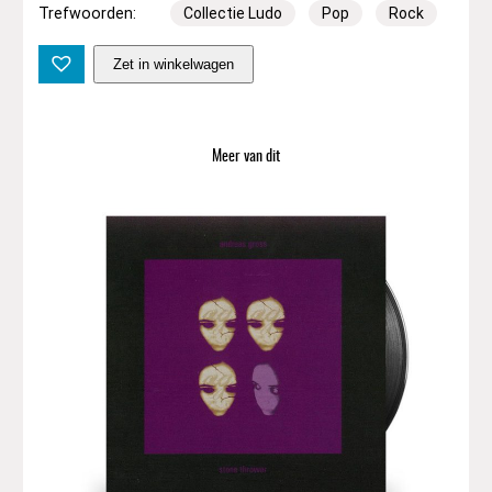
Trefwoorden:
Collectie Ludo
Pop
Rock
R
Zet in winkelwagen
y
C
o
o
Meer van dit
d
e
r
–
B
o
p
T
i
l
l
Y
o
u