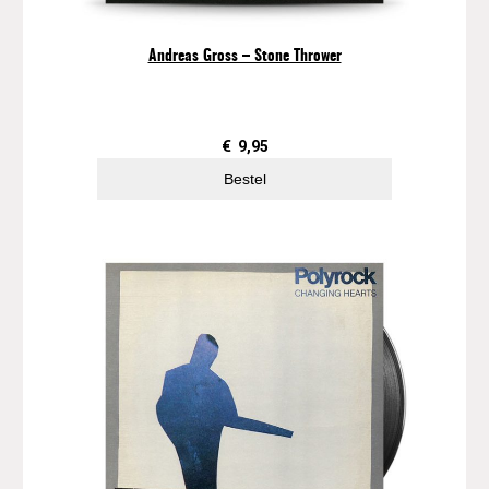
D
r
Andreas Gross – Stone Thrower
o
p
a
a
€
9,95
n
Bestel
t
a
l