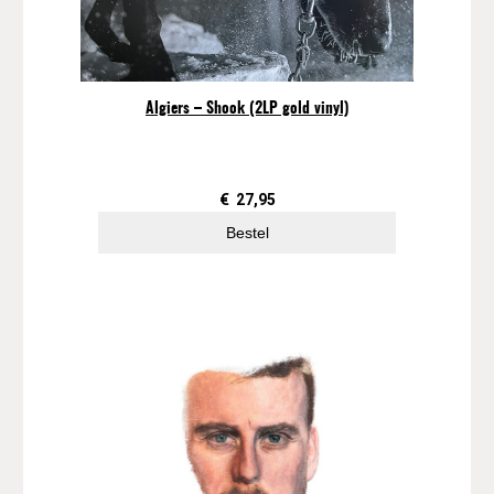
Algiers – Shook (2LP gold vinyl)
€
27,95
Bestel