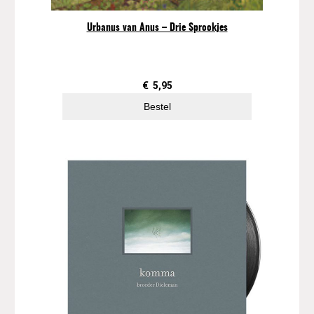
v
e
Urbanus van Anus – Drie Sprookjes
F
r
o
m
€
5,95
…
Bestel
a
a
n
t
a
l