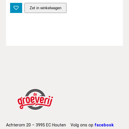
S
Zet in winkelwagen
l
o
w
d
i
v
e
–
J
u
s
t
f
o
r
a
D
a
Achterom 20 – 3995 EC Houten
Volg ons op
facebook
y