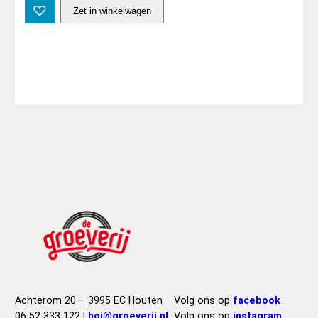
S
Zet in winkelwagen
l
y
&
T
h
e
F
a
m
i
l
y
S
t
o
n
e
–
Achterom 20 – 3995 EC Houten
Volg ons op
facebook
G
06 52 333 122 |
hoi@groeverij.nl
Volg ons op
instagram
r