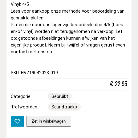
Vinyl: 4/5
Lees voor aankoop onze methode voor beoordeling van
gebruikte platen.
Platen die door ons lager zijn beoordeeld dan 4/5 (hoes
en/of vinyl) worden niet teruggenomen na verkoop. Let
op: getoonde afbeeldingen kunnen afwijken van het
eigenlijke product. Neem bij twijfel of vragen gerust even
contact met ons op.
SKU: HVZ19042023-019
€
22,95
Categorie:
Gebruikt
Trefwoorden:
Soundtracks
S
Zet in winkelwagen
o
r