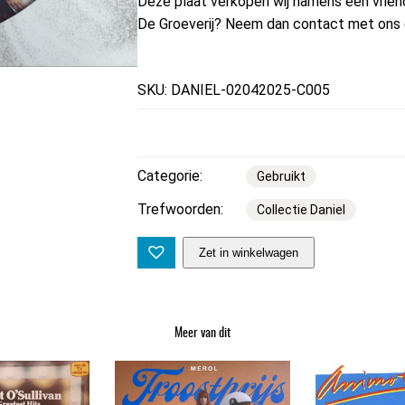
Deze plaat verkopen wij namens een vriend 
De Groeverij? Neem dan contact met ons 
SKU: DANIEL-02042025-C005
Categorie:
Gebruikt
Trefwoorden:
Collectie Daniel
S
Zet in winkelwagen
p
i
c
Meer van dit
e
G
i