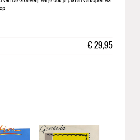
van De Groeverij. Wil je ook je platen verkopen via
op.
€
29,95