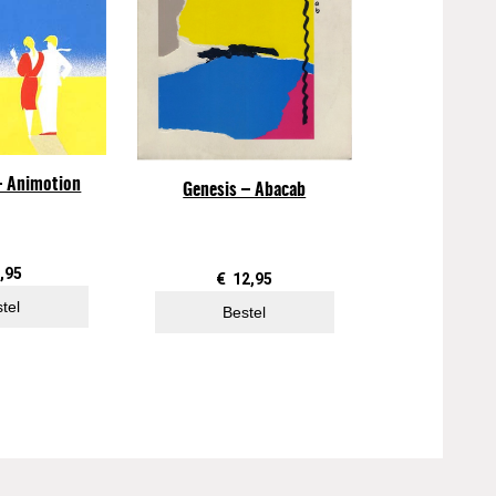
– Animotion
Genesis – Abacab
,95
€
12,95
tel
Bestel