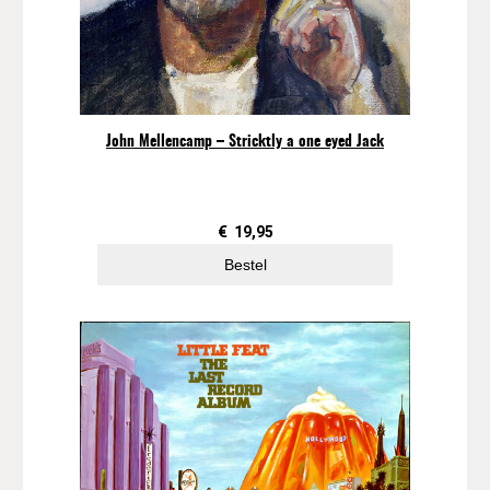
John Mellencamp – Stricktly a one eyed Jack
€
19,95
Bestel