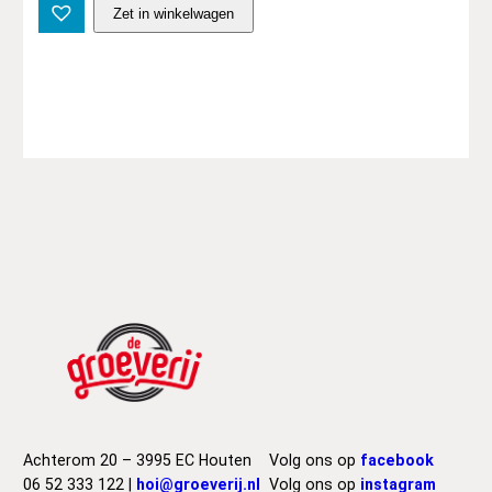
S
Zet in winkelwagen
u
i
t
A
n
d
T
i
e
J
o
h
n
s
–
P
a
u
Achterom 20 – 3995 EC Houten
Volg ons op
facebook
l
06 52 333 122 |
hoi@groeverij.nl
Volg ons op
instagram
(