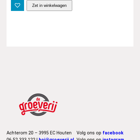
T
Zet in winkelwagen
h
e
C
r
a
n
b
e
r
r
i
e
s
–
D
r
e
a
Achterom 20 – 3995 EC Houten
Volg ons op
facebook
m
06 52 333 122 |
hoi@groeverij.nl
Volg ons op
instagram