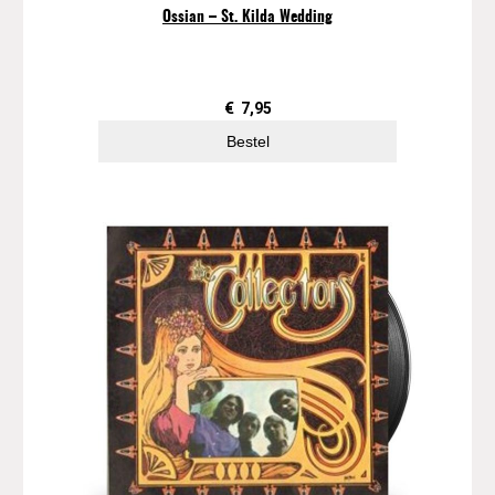
l
Ossian – St. Kilda Wedding
.
1
4
a
€
7,95
a
Bestel
n
t
a
l