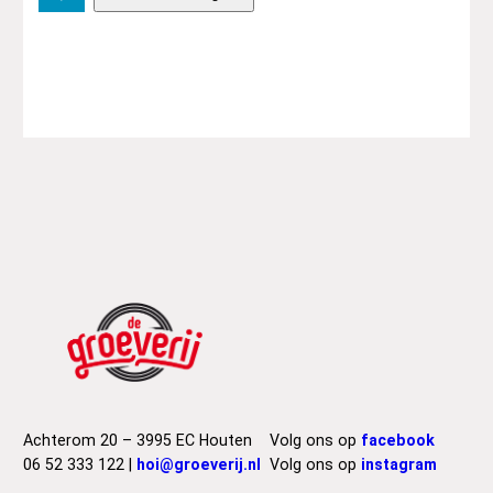
h
e
F
l
a
m
i
n
'
G
r
o
o
v
i
e
s
–
Achterom 20 – 3995 EC Houten
Volg ons op
facebook
S
06 52 333 122 |
hoi@groeverij.nl
Volg ons op
instagram
n
e