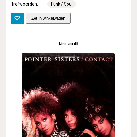
Trefwoorden:
Funk / Soul
T
Zet in winkelwagen
h
e
I
m
Meer van dit
p
e
r
i
a
l
s
–
W
h
o
'
s
G