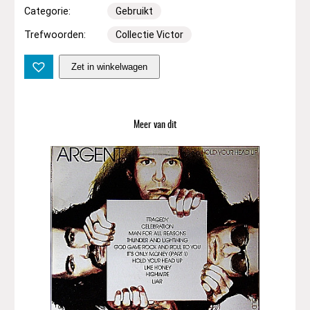
Categorie:
Gebruikt
Trefwoorden:
Collectie Victor
T
Zet in winkelwagen
h
e
K
i
Meer van dit
k
–
J
i
n
a
a
n
t
a
l