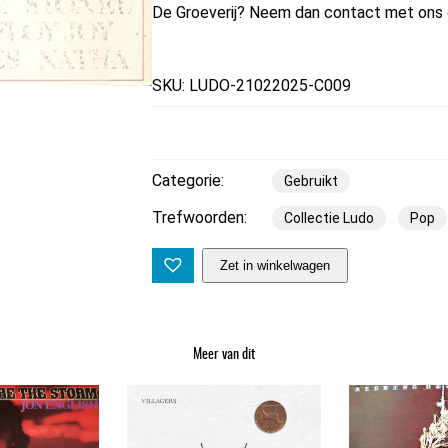
De Groeverij? Neem dan contact met ons 
SKU: LUDO-21022025-C009
Categorie:
Gebruikt
Trefwoorden:
Collectie Ludo
Pop
T
Zet in winkelwagen
h
e
S
Meer van dit
u
p
r
e