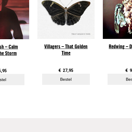
m
e
s
–
A
t
Villagers – That Golden
Redwing – D
T
ish – Calm
Time
the Storm
h
e
i
€
27,95
€
9
5,95
r
Bestel
Bes
stel
B
e
s
t
a
a
n