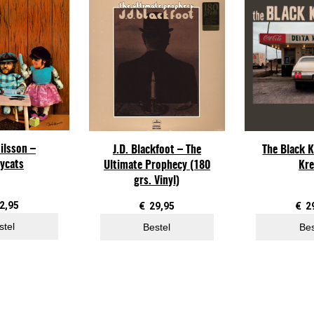
n
e
y
/
S
p
e
n
ilsson –
J.D. Blackfoot – The
The Black K
c
ycats
Ultimate Prophecy (180
Kr
e
grs. Vinyl)
r
B
2,95
€
29,95
€
2
a
stel
Bestel
Bes
n
d
–
R
u