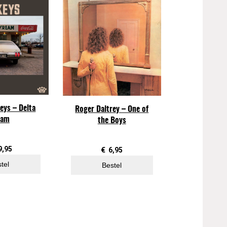
eys – Delta
Roger Daltrey – One of
eam
the Boys
9,95
€
6,95
tel
Bestel