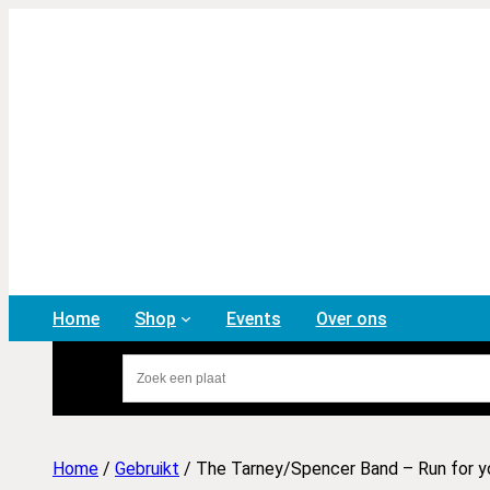
Home
Shop
Events
Over ons
Home
/
Gebruikt
/ The Tarney/Spencer Band – Run for yo