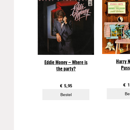
Harry N
Eddie Money – Where is
Puss
the party?
€
1
€
5,95
Be
Bestel