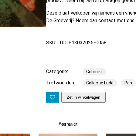
product. Neem bij twijfel of vragen gerus
Deze plaat verkopen wij namens een vriend 
De Groeverij? Neem dan contact met ons 
SKU: LUDO-13032025-C058
Categorie:
Gebruikt
Trefwoorden:
Collectie Ludo
Pop
T
Zet in winkelwagen
h
e
T
Meer van dit
a
r