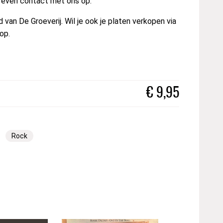
t even contact met ons op.
van De Groeverij. Wil je ook je platen verkopen via
op.
€
9,95
Rock