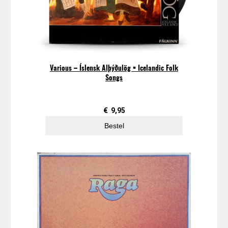
Various – Íslensk Alþýðulög = Icelandic Folk
Songs
€
9,95
Bestel