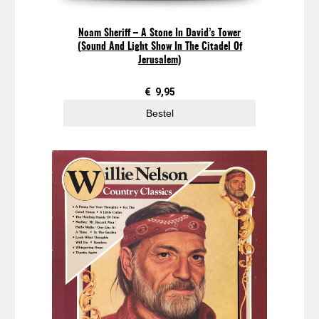
n
t
Noam Sheriff – A Stone In David’s Tower
a
(Sound And Light Show In The Citadel Of
l
Jerusalem)
€
9,95
Bestel