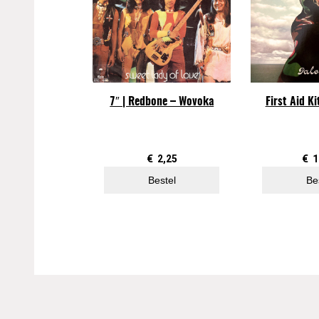
7″ | Redbone – Wovoka
First Aid K
€
2,25
€
1
Bestel
Be