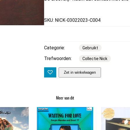
SKU: NICK-03022023-C004
Categorie:
Gebruikt
Trefwoorden:
Collectie Nick
T
Zet in winkelwagen
h
o
k
Meer van dit
o
M
d
l
a