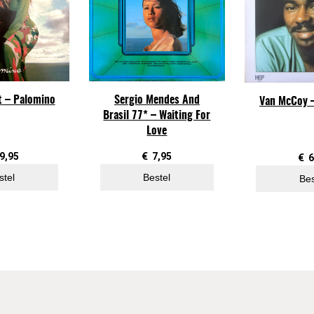
l
o
s
e
–
it – Palomino
Sergio Mendes And
A
Van McCoy –
Brasil 77* – Waiting For
f
Love
r
i
9,95
€
7,95
€
6
c
stel
Bestel
Bes
a
n
S
u
n
s
h
i