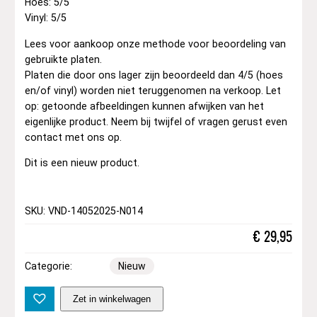
Hoes: 5/5
Vinyl: 5/5
Lees voor aankoop onze methode voor beoordeling van
gebruikte platen.
Platen die door ons lager zijn beoordeeld dan 4/5 (hoes
en/of vinyl) worden niet teruggenomen na verkoop. Let
op: getoonde afbeeldingen kunnen afwijken van het
eigenlijke product. Neem bij twijfel of vragen gerust even
contact met ons op.
Dit is een nieuw product.
SKU: VND-14052025-N014
€
29,95
Categorie:
Nieuw
T
Zet in winkelwagen
h