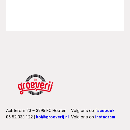
r
o
w
i
n
g
M
u
s
e
s
–
L
i
v
e
I
Achterom 20 – 3995 EC Houten
Volg ons op
facebook
n
06 52 333 122 |
hoi@groeverij.nl
Volg ons op
instagram
P
r