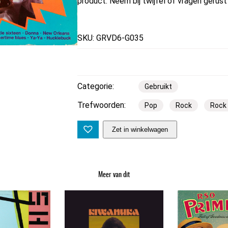
product. Neem bij twijfel of vragen gerus
SKU: GRVD6-G035
Categorie:
Gebruikt
Trefwoorden:
Pop
Rock
Rock 
T
Zet in winkelwagen
i
e
l
Meer van dit
m
a
n
B