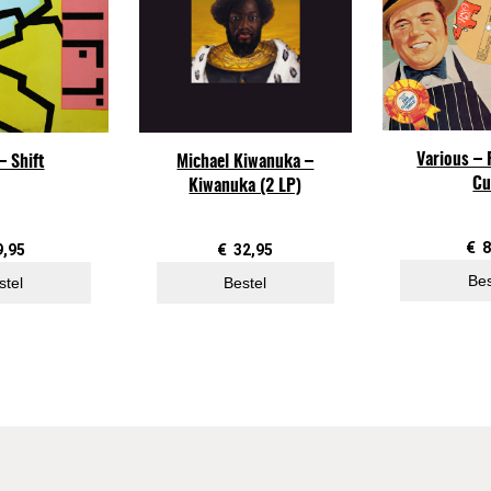
r
o
t
h
e
r
Various –
– Shift
Michael Kiwanuka –
s
Cu
Kiwanuka (2 LP)
–
R
o
€
8
9,95
€
32,95
c
Bes
stel
Bestel
k
a
n
d
R
o
l