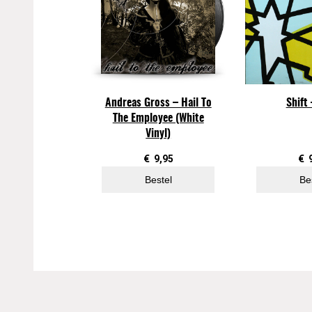
Andreas Gross – Hail To
Shift 
The Employee (White
Vinyl)
€
9,95
€
Bestel
Be