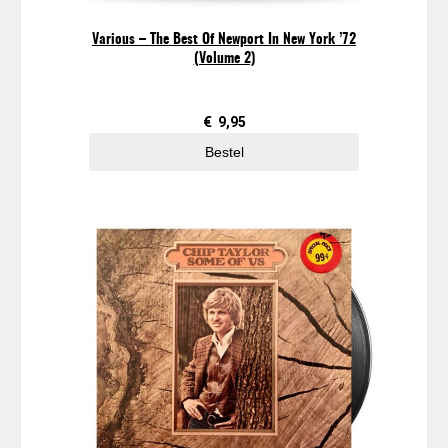
n
g
Various – The Best Of Newport In New York ’72
(
(Volume 2)
1
2
"
€
9,95
)
Bestel
a
a
n
t
a
l