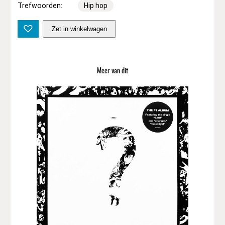
Trefwoorden:
Hip hop
T
Zet in winkelwagen
o
u
r
i
Meer van dit
s
t
L
e
m
c
–
N
i
e
m
a
n
d