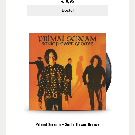
y
€
8,95
"
Bestel
a
a
n
t
a
l
Primal Scream – Sonic Flower Groove