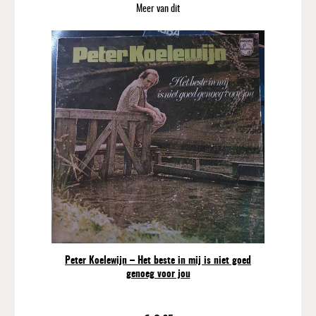
i
Meer van dit
v
e
"
U
n
d
e
r
A
B
l
o
o
d
R
e
Peter Koelewijn – Het beste in mij is niet goed
d
genoeg voor jou
S
k