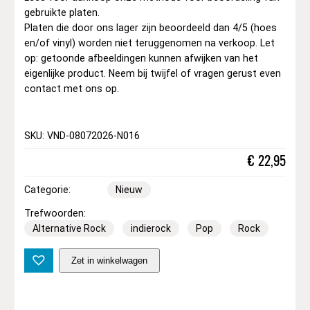
gebruikte platen.
Platen die door ons lager zijn beoordeeld dan 4/5 (hoes
en/of vinyl) worden niet teruggenomen na verkoop. Let
op: getoonde afbeeldingen kunnen afwijken van het
eigenlijke product. Neem bij twijfel of vragen gerust even
contact met ons op.
SKU: VND-08072026-N016
€
22,95
Categorie:
Nieuw
Trefwoorden:
Alternative Rock
indierock
Pop
Rock
U
Zet in winkelwagen
2
–
L