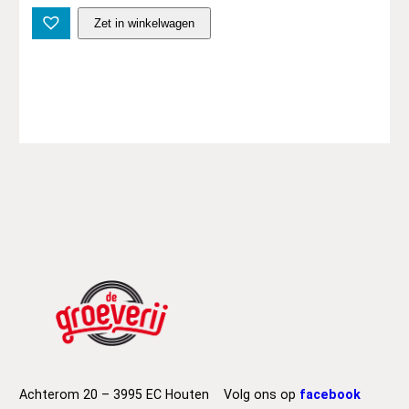
V
Zet in winkelwagen
a
r
i
o
u
s
A
r
t
i
s
t
s
–
R
o
c
k
Achterom 20 – 3995 EC Houten
Volg ons op
facebook
a