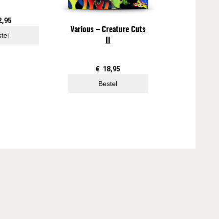
2,95
Various ‎– Creature Cuts
tel
II
€
18,95
Bestel