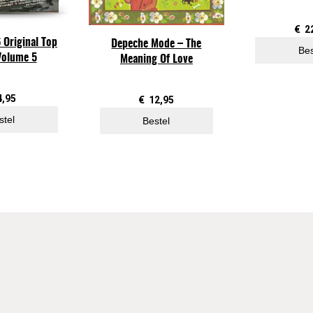
i
s
€
2
 Original Top
m
Depeche Mode – The
Bes
Volume 5
Meaning Of Love
a
K
e
4,95
€
12,95
y
stel
Bestel
b
o
a
r
d
s
a
a
n
t
a