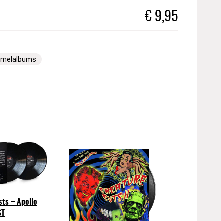
€
9,95
amelalbums
sts – Apollo
ST