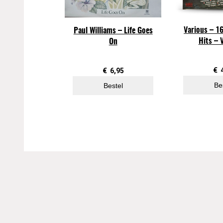
Various – 16
Paul Williams – Life Goes
Hits – 
On
€
€
6,95
Be
Bestel