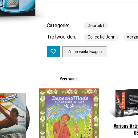
Categorie:
Gebruikt
Trefwoorden:
Collectie John
Verz
V
Zet in winkelwagen
a
r
i
Meer van dit
o
u
s
–
C
h
a
Various Arti
O
r