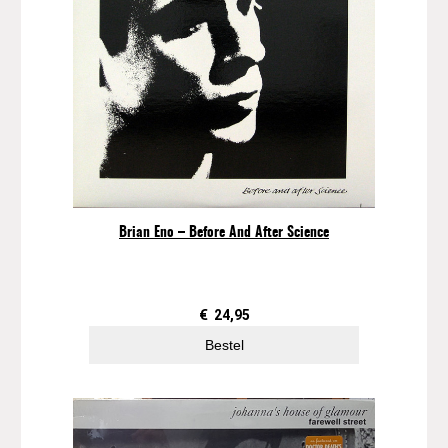
Brian Eno – Before And After Science
€
24,95
Bestel