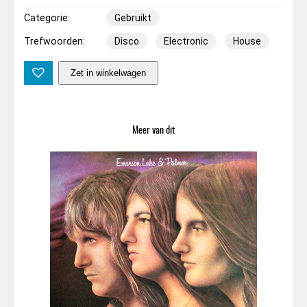
Categorie:
Gebruikt
Trefwoorden:
Disco
Electronic
House
V
Zet in winkelwagen
a
r
i
o
Meer van dit
u
s
–
I
t
a
l
o
R
e
m