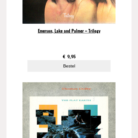
i
x
,
v
o
Emerson, Lake and Palmer – Trilogy
l
.
1
(
€
9,95
1
Bestel
2
"
M
a
x
i
s
i
n
g
l