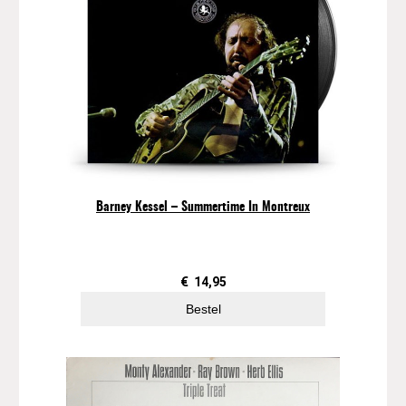
n
t
a
l
Barney Kessel – Summertime In Montreux
€
14,95
Bestel