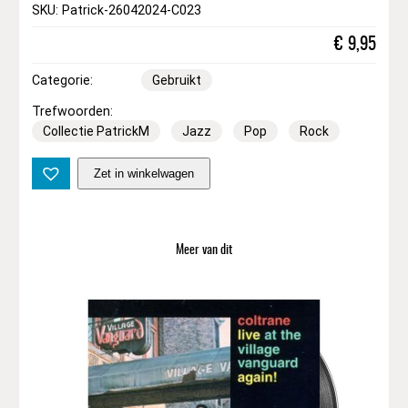
SKU: Patrick-26042024-C023
€
9,95
Categorie:
Gebruikt
Trefwoorden:
Collectie PatrickM
Jazz
Pop
Rock
V
Zet in winkelwagen
a
r
i
o
Meer van dit
u
s
–
T
h
e
S
w