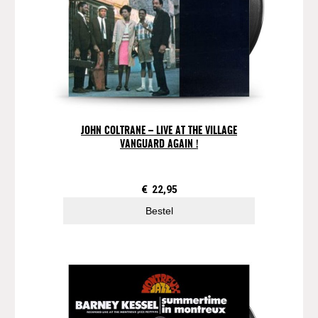
i
n
g
E
r
a
,
O
JOHN COLTRANE – LIVE AT THE VILLAGE
n
VANGUARD AGAIN !
e
M
o
€
22,95
r
Bestel
e
T
i
m
e
a
a