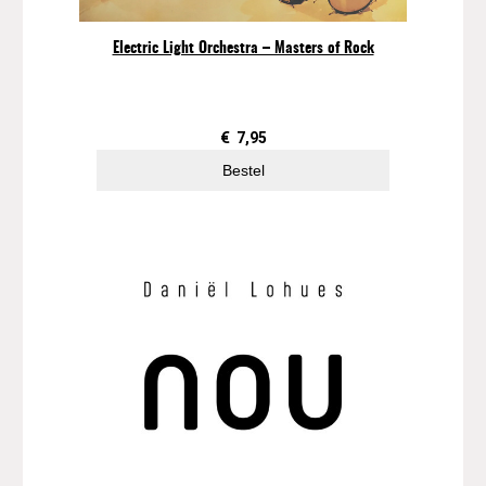
t
a
Electric Light Orchestra – Masters of Rock
l
€
7,95
Bestel